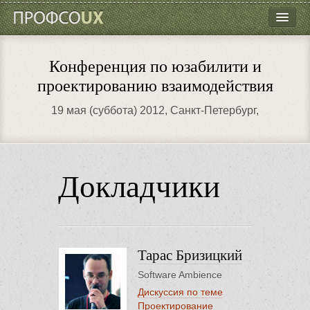
ПрофсоUX
Программа
Конференция по юзабилити и
Докладчики
проектированию взаимодействия
Кто пойдёт?
19 мая (суббота) 2012
, Санкт-Петербург,
Как добраться?
Контакты
Докладчики
Тарас Бризицкий
Software Ambience
Дискуссия по теме
Проектирование