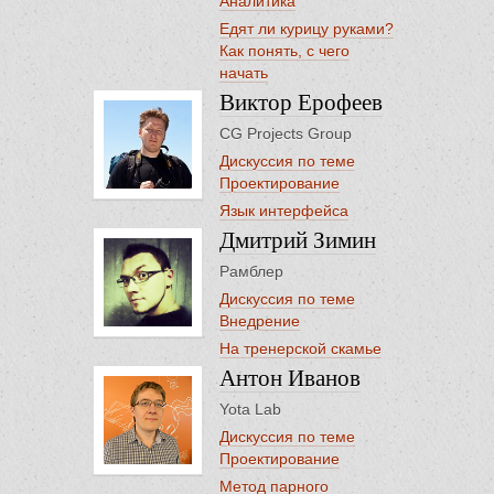
Аналитика
Едят ли курицу руками?
Как понять, с чего
начать
Виктор Ерофеев
CG Projects Group
Дискуссия по теме
Проектирование
Язык интерфейса
Дмитрий Зимин
Рамблер
Дискуссия по теме
Внедрение
На тренерской скамье
Антон Иванов
Yota Lab
Дискуссия по теме
Проектирование
Метод парного