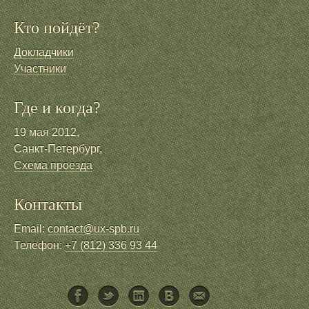
Кто пойдёт?
Докладчики
Участники
Где и когда?
19 мая 2012,
Санкт-Петербург,
Схема проезда
Контакты
Email:
contact@ux-spb.ru
Телефон:
+7 (812) 336 93 44
Facebook
Twitter
LinkedIn
ВКонтакте
Написать письмо