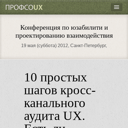
ПрофсоUX
Программа
Конференция по юзабилити и
Докладчики
проектированию взаимодействия
Кто пойдёт?
19 мая (суббота) 2012
, Санкт-Петербург,
Как добраться?
Контакты
10 простых
шагов кросс-
канального
аудита UX.