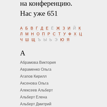
на конференцию.
Нас уже 651
А
Б
В
Г
Д
Е
Ё
Ж
З
И
Й
К
Л
М
Н
О
П
Р
С
Т
У
Ф
Х
Ц
Ч
Ш
Щ
Ъ
Ы
Ь
Э
Ю
Я
А
Абрамова Виктория
Авраменко Ольга
Агапов Кирилл
Аксенова Ольга
Алексеев Альберт
Альберт Елена
Альберт Дмитрий