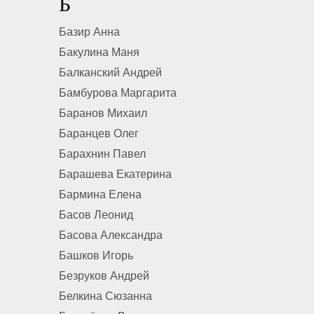
Б
Базир Анна
Бакулина Маня
Балканский Андрей
Бамбурова Маргарита
Баранов Михаил
Баранцев Олег
Барахнин Павел
Барашева Екатерина
Бармина Елена
Басов Леонид
Басова Александра
Башков Игорь
Безруков Андрей
Белкина Сюзанна