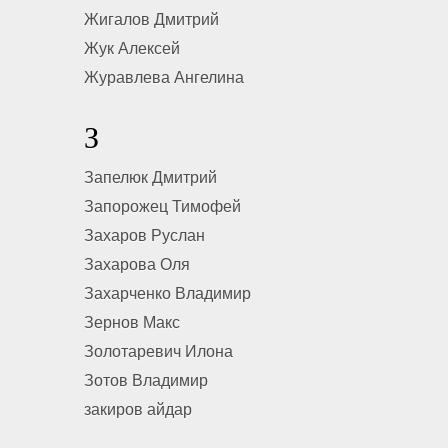
Жигалов Дмитрий
Жук Алексей
Журавлева Ангелина
З
Запелюк Дмитрий
Запорожец Тимофей
Захаров Руслан
Захарова Оля
Захарченко Владимир
Зернов Макс
Золотаревич Илона
Зотов Владимир
закиров айдар