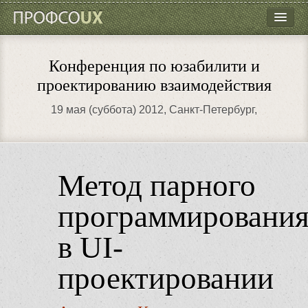
ПрофсоUX
Программа
Конференция по юзабилити и
Докладчики
проектированию взаимодействия
Кто пойдёт?
19 мая (суббота) 2012
, Санкт-Петербург,
Как добраться?
Контакты
Метод парного
программировани
в UI-
проектировании